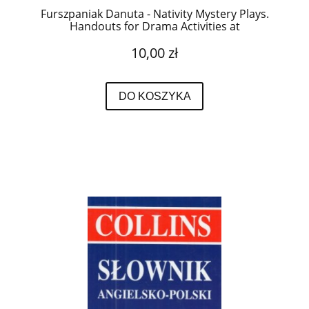
Furszpaniak Danuta - Nativity Mystery Plays.
Handouts for Drama Activities at
Intermediate Level.Misterium Bożego
10,00 zł
Narodzenia. Scenariusz do zajęć teatralnych
w języku angielskim na poziomie
średniozaawansowanym.
DO KOSZYKA