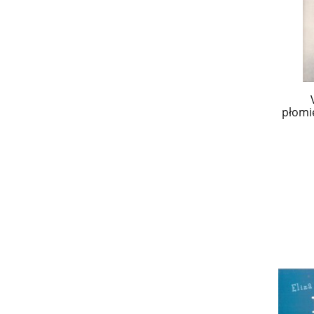
płomi
w 