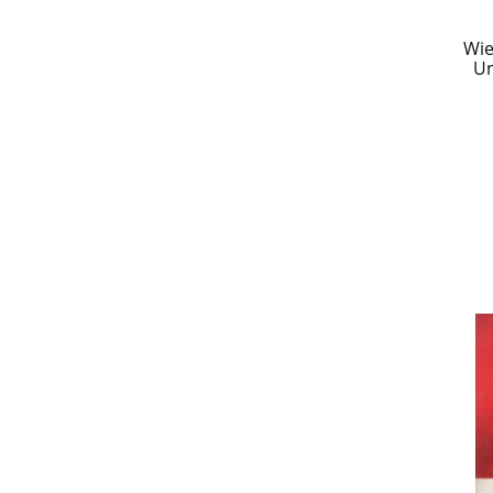
Wie
Un
Zjed
Be