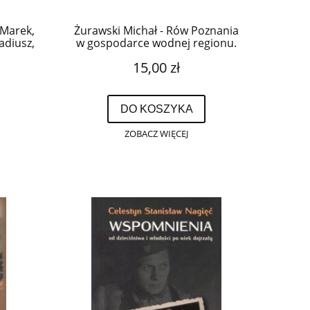
 Marek,
Żurawski Michał - Rów Poznania
adiusz,
w gospodarce wodnej regionu.
ki po
15,00 zł
DO KOSZYKA
ZOBACZ WIĘCEJ