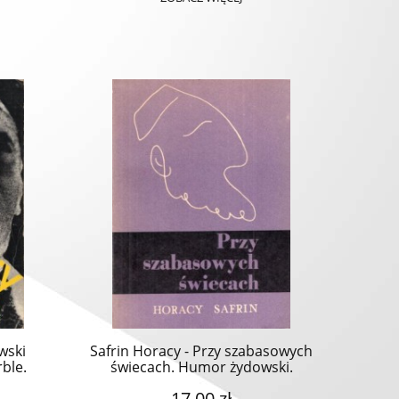
wski
Safrin Horacy - Przy szabasowych
rble.
świecach. Humor żydowski.
osłowie
17,00 zł