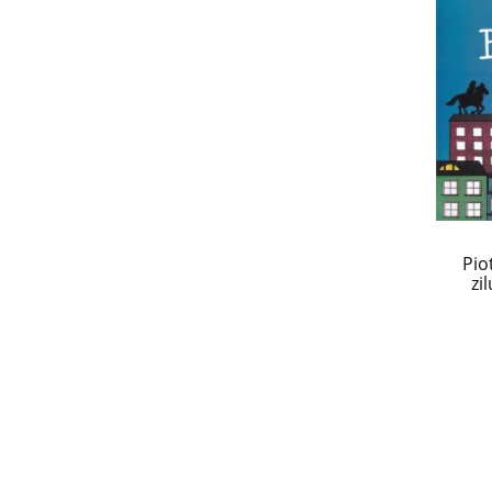
Pio
zi