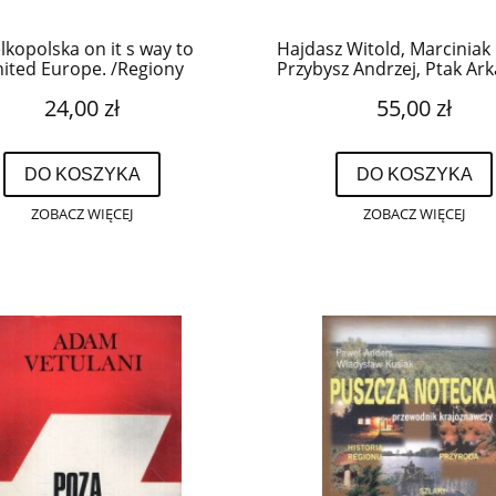
lkopolska on it s way to
Hajdasz Witold, Marciniak
ited Europe. /Regiony
Przybysz Andrzej, Ptak Ark
noczonej Europy/. Tekst
Staszak Adam - Wędrów
24,00 zł
55,00 zł
rnadeta Ignasiak i inni.
dawnym Pleszewie.
DO KOSZYKA
DO KOSZYKA
ZOBACZ WIĘCEJ
ZOBACZ WIĘCEJ