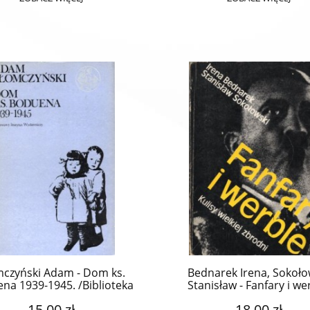
mczyński Adam - Dom ks.
Bednarek Irena, Sokoło
na 1939-1945. /Biblioteka
Stanisław - Fanfary i we
Syrenki/.
Kulisy wielkiej zbrodni. P
15,00 zł
18,00 zł
Wilhelm Szewczyk.