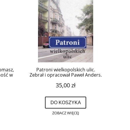
Tomasz,
Patroni wielkopolskich ulic.
ność w
Zebrał i opracował Paweł Anders.
ch a
35,00 zł
we.
DO KOSZYKA
ZOBACZ WIĘCEJ