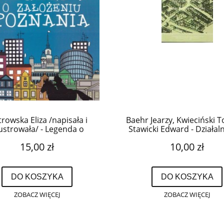
trowska Eliza /napisała i
Baehr Jearzy, Kwieciński 
lustrowała/ - Legenda o
Stawicki Edward - Działal
założeniu Poznania.
sferze usług komunalny
15,00 zł
10,00 zł
prawo antymonopolo
DO KOSZYKA
DO KOSZYKA
ZOBACZ WIĘCEJ
ZOBACZ WIĘCEJ