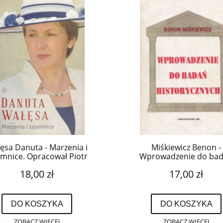
ęsa Danuta - Marzenia i
Miśkiewicz Benon -
emnice. Opracował Piotr
Wprowadzenie do ba
Adamowicz.
historycznych.
18,00 zł
17,00 zł
DO KOSZYKA
DO KOSZYKA
ZOBACZ WIĘCEJ
ZOBACZ WIĘCEJ