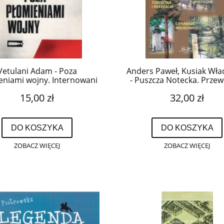
Vetulani Adam - Poza
Anders Paweł, Kusiak Wła
eniami wojny. Internowani
- Puszcza Notecka. Prze
Szwajcarii 1940 - 1945.
krajoznawczy.
15,00 zł
32,00 zł
DO KOSZYKA
DO KOSZYKA
ZOBACZ WIĘCEJ
ZOBACZ WIĘCEJ