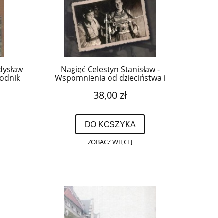
dysław
Nagięć Celestyn Stanisław -
wodnik
Wspomnienia od dzieciństwa i
miłości po wiek dojrzały.
38,00 zł
DO KOSZYKA
ZOBACZ WIĘCEJ