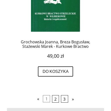
Grochowska Joanna, Breza Bogusław,
Stażewski Marek - Kurkowe Bractwo
Strzeleckie w Wejherowie. Historia i
49,00 zł
współczesność.
DO KOSZYKA
«
1
2
3
»