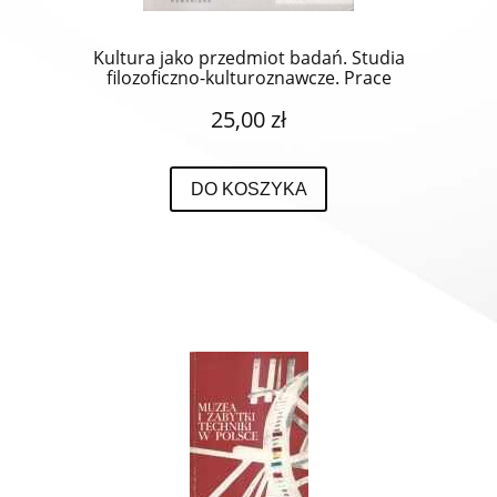
Kultura jako przedmiot badań. Studia
filozoficzno-kulturoznawcze. Prace
ofiarowane Profesorowi Jerzemu Kmicie w
25,00 zł
siedemdziesiątą rocznicę urodzin.
DO KOSZYKA