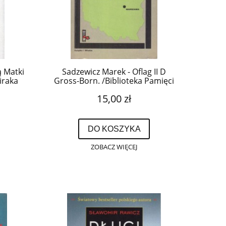
ą Matki
Sadzewicz Marek - Oflag II D
iraka
Gross-Born. /Biblioteka Pamięci
ka
Pokoleń/.
15,00 zł
DO KOSZYKA
ZOBACZ WIĘCEJ