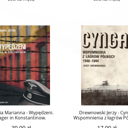
ia Marianna - Wypędzeni.
Drewnowski Jerzy - Cyn
ager in Konstantinow.
Wspomnienia z łagrów P
1940-1944.
39,00 zł
17,00 zł