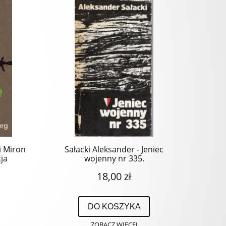
i Miron
Sałacki Aleksander - Jeniec
cja
wojenny nr 335.
 C
18,00 zł
DO KOSZYKA
ZOBACZ WIĘCEJ