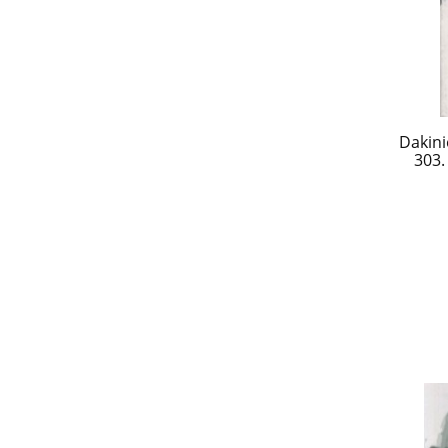
Dakini
303.
1944-1