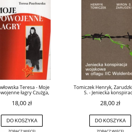
włowska Teresa - Moje
Tomiczek Henryk, Zarudzk
wojenne łagry Czużga,
S. - Jeniecka konspira
uta, Poćma 1945 - 1956.
wojskowa w oflagu II
18,00 zł
28,00 zł
Woldenberg.
DO KOSZYKA
DO KOSZYKA
ZOBACZ WIĘCEJ
ZOBACZ WIĘCEJ