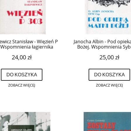
ewicz Stanisław - Więzień P
Janocha Albin - Pod opiek
 Wspomnienia łagiernika
Bożej. Wspomnienia Syb
955. /Biblioteka Zesłańca/.
1939 - 1956. /Bibliote
24,00 zł
25,00 zł
zesłańca./
DO KOSZYKA
DO KOSZYKA
ZOBACZ WIĘCEJ
ZOBACZ WIĘCEJ