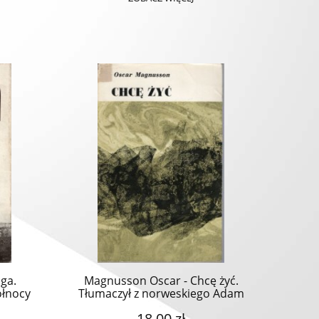
ga.
Magnusson Oscar - Chcę żyć.
ółnocy
Tłumaczył z norweskiego Adam
Wysocki.
18,00 zł