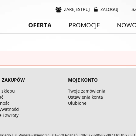
ZAREJESTRUJ
ZALOGUJ
OFERTA
PROMOCJE
NOWO
I ZAKUPÓW
MOJE KONTO
 sklepu
Twoje zamówienia
ać
Ustawienia konta
ności
Ulubione
rywatności
 i zwroty
ńskiego | ul. Paderewskiego 3/5, 61-770 Poznań | NIP: 778-00-82-097 |
61 852 63 1